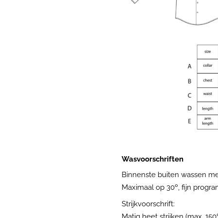
Wasvoorschriften
Binnenste buiten wassen met
Maximaal op 30º, fijn progr
Strijkvoorschrift:
Matig heet strijken (max. 150