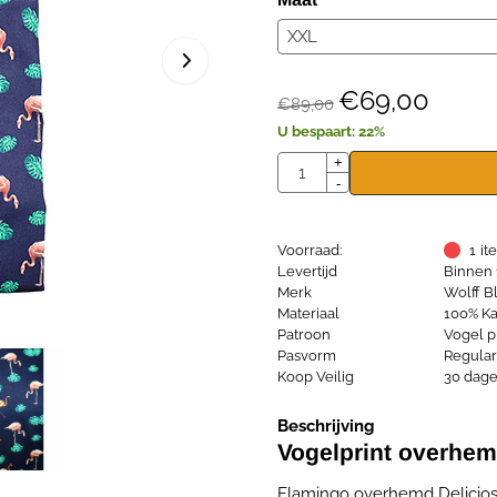
€
69,00
€
89,00
U bespaart:
22
%
Aantal
+
-
Voorraad:
1
it
Levertijd
Binnen 
Merk
Wolff Bl
Materiaal
100% Kat
Patroon
Vogel p
Pasvorm
Regular 
Koop Veilig
30 dage
Beschrijving
Vogelprint overhe
Flamingo overhemd Delicios v