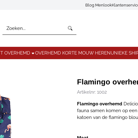
Blog Menlook
Klantenservi
Zoeken
NT OVERHEMD
OVERHEMD KORTE MOUW HEREN
UNIEKE SHI
Flamingo overhe
Artikelnr:
1002
Flamingo overhemd
Delicio
fauna samen komen op een u
katoen van de flamingo blou
Maat