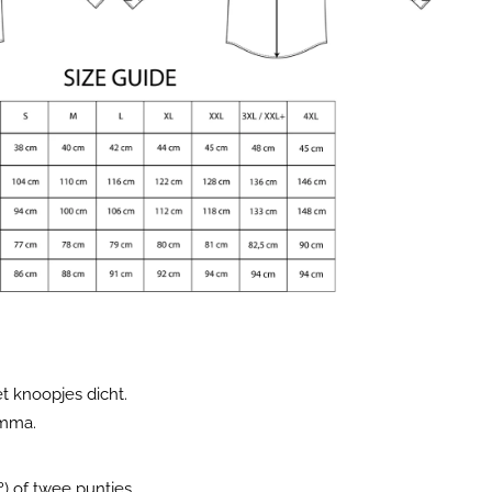
 knoopjes dicht.
amma.
º) of twee puntjes.