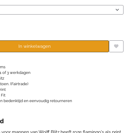
In winkelwagen
ems
1 of 3 werkdagen
itz
oen. (Fairtrade)
rint
Fit
n bedenktijd en eenvoudig retourneren
md
oor mannen van Wolff Blitz heeft roze flamingo's als print