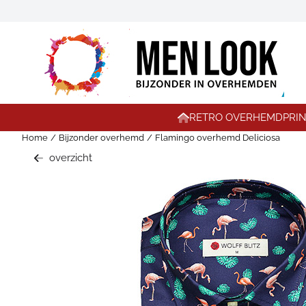
Cookievoorkeuren zijn momenteel gesloten.
RETRO OVERHEMD
PRI
Home
/
Bijzonder overhemd
/
Flamingo overhemd Deliciosa
overzicht