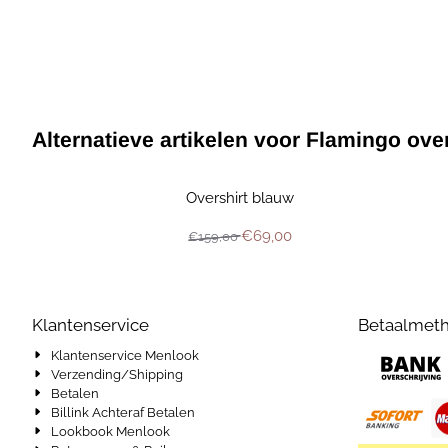
Alternatieve artikelen voor
Flamingo ove
Overshirt blauw
Van 159,00 voor 69,00
€69,00
€159,00
Klantenservice
Betaalmet
Klantenservice Menlook
Verzending/Shipping
Betalen
Billink Achteraf Betalen
Lookbook Menlook