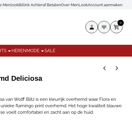
ce Menlook
Billink Achteraf Betalen
Over MenLook
Account aanmaken
0
RTS
HERENMODE
SALE
md Deliciosa
sa van Wolff Blitz is een kleurrijk overhemd waar Flora en
nieke flamingo print overhemd. Het hoge kwaliteit blauwe
se voelt comfortabel en zacht aan op de huid.