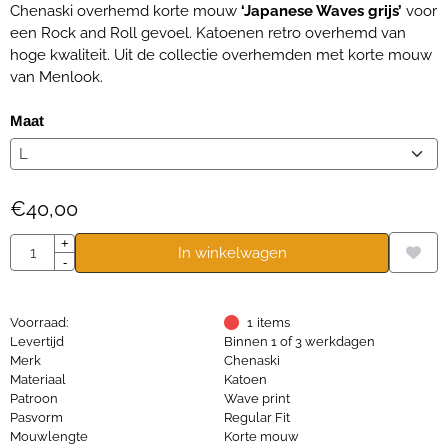
Chenaski overhemd korte mouw
‘Japanese Waves grijs’
voor
een Rock and Roll gevoel. Katoenen retro overhemd van
hoge kwaliteit. Uit de collectie overhemden met korte mouw
van Menlook.
Maat
€
40,00
Aantal
+
In winkelwagen
-
Voorraad:
1
items
Levertijd
Binnen 1 of 3 werkdagen
Merk
Chenaski
Materiaal
Katoen
Patroon
Wave print
Pasvorm
Regular Fit
Mouwlengte
Korte mouw