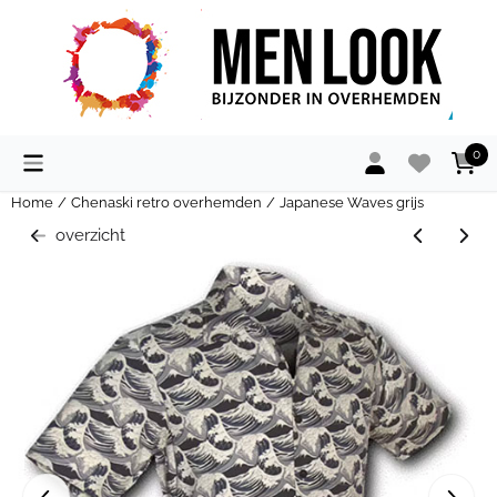
Cookievoorkeuren zijn momenteel gesloten.
0
Home
/
Chenaski retro overhemden
/
Japanese Waves grijs
overzicht