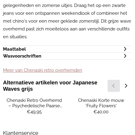
gelegenheden en zomerse uitjes. Draag het op een zwarte
jeans voor een ontspannen weekendlook of combineer het
met chino's voor een meer geklede zomerstijl. Dit grijze wave
overhemd past zich moeiteloos aan aan verschillende outfits
en situaties.
Maattabel
Wasvoorschriften
Meer van Chenaski retro overhemden
Alternatieve artikelen voor
Japanese
Waves grijs
Chenaski Retro Overhemd
Chenaski Korte mouw
– Psychedelische Paarse
'Fruity Flowers'
Vierkanten
Prijs: 49,95
Prijs: 40,00
€49,95
€40,00
Klantenservice