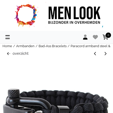
Cookievoorkeuren zijn momenteel gesloten.
0
Home
/
Armbanden
/
Bad-Ass Bracelets
/
Paracord armband steel & C
overzicht