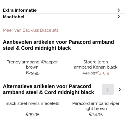
Extra informatie
Maattabel
Meer van Bad-Ass Bracelets
Aanbevolen artikelen voor
Paracord armband
steel & Cord midnight black
Trendy armband Wrapper
Stoere leren
brown
armband Kenan black
Prijs: 29,95
Van 39,95 voor 3
€29,95
€30,19
€39,95
Alternatieve artikelen voor
Paracord
armband steel & Cord midnight black
Black steel mens Bracelets
Paracord armband viper
light brown
Prijs: 39,95
Prijs: 34,95
€39,95
€34,95