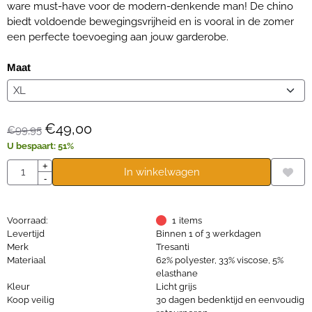
ware must-have voor de modern-denkende man! De chino
biedt voldoende bewegingsvrijheid en is vooral in de zomer
een perfecte toevoeging aan jouw garderobe.
Maat
€
49,00
€
99,95
U bespaart:
51
%
Aantal
+
In winkelwagen
-
Voorraad:
1
items
Levertijd
Binnen 1 of 3 werkdagen
Merk
Tresanti
Materiaal
62% polyester, 33% viscose, 5%
elasthane
Kleur
Licht grijs
Koop veilig
30 dagen bedenktijd en eenvoudig