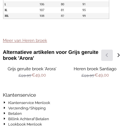
Meer van Heren broek
Alternatieve artikelen voor
Grijs geruite
broek 'Arora'
Grijs geruite broek 'Arora'
Heren broek Santiago
Van 99,95 voor 49,00
Van 99,95 voor 
€49,00
€49,00
€99,95
€99,95
Klantenservice
Klantenservice Menlook
Verzending/Shipping
Betalen
Billink Achteraf Betalen
Lookbook Menlook