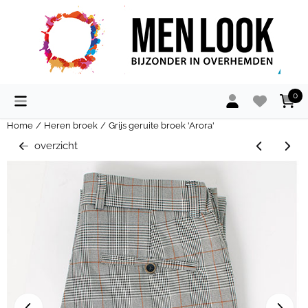
Cookievoorkeuren zijn momenteel gesloten.
0
Home
/
Heren broek
/
Grijs geruite broek 'Arora'
overzicht