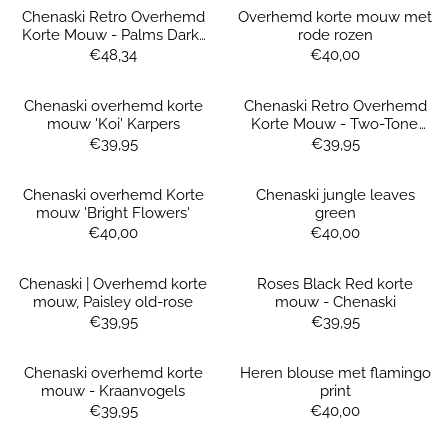
Chenaski Retro Overhemd
Overhemd korte mouw met
Korte Mouw - Palms Dark-
rode rozen
Creme & Lilac
Prijs: 48,34
Prijs: 40,00
€48,34
€40,00
Chenaski overhemd korte
Chenaski Retro Overhemd
mouw 'Koi' Karpers
Korte Mouw - Two-Tone
Petrol & Black
Prijs: 39,95
Prijs: 39,95
€39,95
€39,95
Chenaski overhemd Korte
Chenaski jungle leaves
mouw 'Bright Flowers'
green
Prijs: 40,00
Prijs: 40,00
€40,00
€40,00
Chenaski | Overhemd korte
Roses Black Red korte
mouw, Paisley old-rose
mouw - Chenaski
Prijs: 39,95
Prijs: 39,95
€39,95
€39,95
Chenaski overhemd korte
Heren blouse met flamingo
mouw - Kraanvogels
print
Prijs: 39,95
Prijs: 40,00
€39,95
€40,00