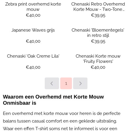
Zebra print overhemd korte
Chenaski Retro Overhemd
mouw
Korte Mouw - Two-Tone
Red & Black
Prijs: 40,00
Prijs: 39,95
€40,00
€39,95
Japanese Waves grijs
Chenaski 'Bloementegels'
in retro stijl
Prijs: 40,00
Prijs: 39,95
€40,00
€39,95
Chenaski 'Oak Creme Lila'
Chenaski Korte mouw
'Fruity Flowers'
Prijs: 40,00
Prijs: 40,00
€40,00
€40,00
1
Waarom een Overhemd met Korte Mouw
Onmisbaar is
Een overhemd met korte mouw voor heren is de perfecte
balans tussen casual comfort en een geklede uitstraling.
Waar een effen T-shirt soms net te informeel is voor een