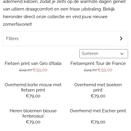
ademend katoen, zodat je zelfs op de warmste dagen geniet
van ultiem draagcomfort en een frisse uitstraling. Bekijk
hieronder direct onze collectie en vind jouw nieuwe
zomerfavoriet!
Filters
Sorteermethode
Fietsen print van Giro d’Italia
Fietsenprint Tour de France
Van 79,00 voor 59,00
Van 79,00 voor 
€59,00
€59,00
€79,00
€79,00
Overhemd korte mouw met
Overhemd met boeken
fietsen print
print’
Prijs: 79,00
Prijs: 79,00
€79,00
€79,00
Heren bloemen blouse
Overhemd met Escher print
'Ambrosius'
Prijs: 79,00
Prijs: 79,00
€79,00
€79,00