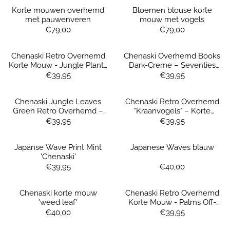
Korte mouwen overhemd
Bloemen blouse korte
met pauwenveren
mouw met vogels
Prijs: 79,00
Prijs: 79,00
€79,00
€79,00
Chenaski Retro Overhemd
Chenaski Overhemd Books
Korte Mouw - Jungle Plants
Dark-Creme – Seventies
Navy, Green & Rose
Blokkenprint Korte Mouw
Prijs: 39,95
Prijs: 39,95
€39,95
€39,95
Chenaski Jungle Leaves
Chenaski Retro Overhemd
Green Retro Overhemd –
"Kraanvogels" – Korte
Korte Mouw
Mouw-green
Prijs: 39,95
Prijs: 39,95
€39,95
€39,95
Japanse Wave Print Mint
Japanese Waves blauw
'Chenaski'
Prijs: 39,95
Prijs: 40,00
€39,95
€40,00
Chenaski korte mouw
Chenaski Retro Overhemd
'weed leaf'
Korte Mouw - Palms Off-
White
Prijs: 40,00
Prijs: 39,95
€40,00
€39,95