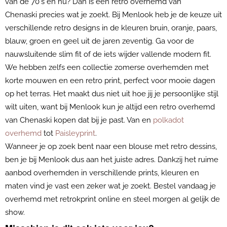
van de 70's en nu? Dan is een retro overhemd van
Chenaski precies wat je zoekt. Bij Menlook heb je de keuze uit
verschillende retro designs in de kleuren bruin, oranje, paars,
blauw, groen en geel uit de jaren zeventig. Ga voor de
nauwsluitende slim fit of de iets wijder vallende modern fit.
We hebben zelfs een collectie zomerse overhemden met
korte mouwen en een retro print, perfect voor mooie dagen
op het terras. Het maakt dus niet uit hoe jij je persoonlijke stijl
wilt uiten, want bij Menlook kun je altijd een retro overhemd
van Chenaski kopen dat bij je past. Van en
polkadot
overhemd
tot
Paisleyprint
.
Wanneer je op zoek bent naar een blouse met retro dessins,
ben je bij Menlook dus aan het juiste adres. Dankzij het ruime
aanbod overhemden in verschillende prints, kleuren en
maten vind je vast een zeker wat je zoekt. Bestel vandaag je
overhemd met retrokprint online en steel morgen al gelijk de
show.