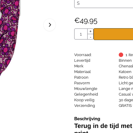
€
49,95
Aantal
+
-
Voorraad:
1
it
Levertijd
Binnen 
Merk
Chenas
Materiaal
Katoen
Patroon
Retro 
Pasvorm
Licht ge
Mouwlengte
Lange
Gelegenheid
Casual 
Koop veilig
30 dage
Verzending
GRATIS 
Beschrijving
Terug in de tijd me