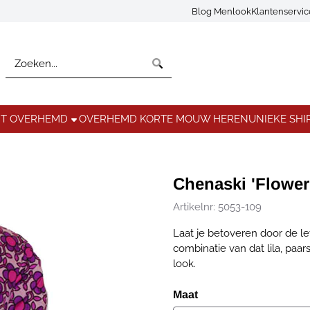
Blog Menlook
Klantenservi
Zoeken
NT OVERHEMD
OVERHEMD KORTE MOUW HEREN
UNIEKE SHI
Chenaski 'Flower
Artikelnr:
5053-109
Laat je betoveren door de le
combinatie van dat lila, paar
look.
Maat