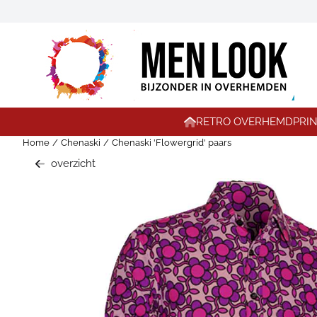
Cookievoorkeuren zijn momenteel gesloten.
RETRO OVERHEMD
PRI
Home
/
Chenaski
/
Chenaski 'Flowergrid' paars
overzicht