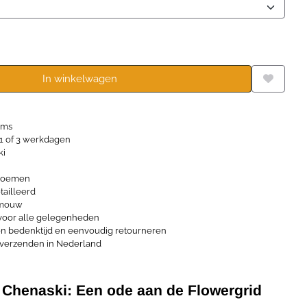
In winkelwagen
ems
1 of 3 werkdagen
ki
bloemen
tailleerd
 mouw
voor alle gelegenheden
n bedenktijd en eenvoudig retourneren
verzenden in Nederland
t Chenaski: Een ode aan de Flowergrid