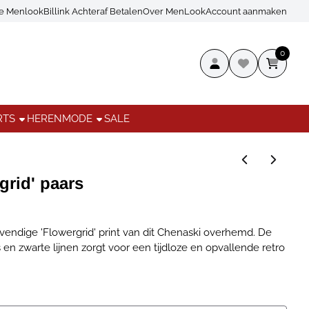
ce Menlook
Billink Achteraf Betalen
Over MenLook
Account aanmaken
0
RTS
HERENMODE
SALE
grid' paars
vendige 'Flowergrid' print van dit Chenaski overhemd. De
s en zwarte lijnen zorgt voor een tijdloze en opvallende retro