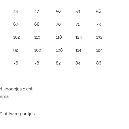
44
47
50
53
56
67
68
70
71
73
102
110
118
124
132
92
100
108
114
124
76
78
82
84
86
 knoopjes dicht.
amma.
º) of twee puntjes.