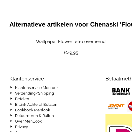
Alternatieve artikelen voor
Chenaski 'Flo
Wallpaper Flower retro overhemd
Prijs: 49,95
€49,95
Klantenservice
Betaalmet
Klantenservice Menlook
Verzending/Shipping
Betalen
Billink Achteraf Betalen
Lookbook Menlook
Retourneren & Ruilen
Over MenLook
Privacy