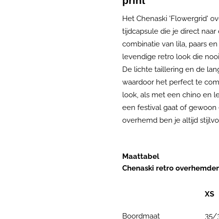
print
Het Chenaski 'Flowergrid' ov
tijdcapsule die je direct naa
combinatie van lila, paars e
levendige retro look die nooi
De lichte taillering en de 
waardoor het perfect te com
look, als met een chino en l
een festival gaat of gewoon 
overhemd ben je altijd stijlv
Maattabel
Chenaski retro overhemde
XS
Boordmaat
35/