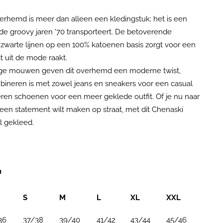
erhemd is meer dan alleen een kledingstuk; het is een
r de groovy jaren '70 transporteert. De betoverende
n zwarte lijnen op een 100% katoenen basis zorgt voor een
t uit de mode raakt.
lange mouwen geven dit overhemd een moderne twist,
bineren is met zowel jeans en sneakers voor een casual
eren schoenen voor een meer geklede outfit. Of je nu naar
een statement wilt maken op straat, met dit Chenaski
ol gekleed.
n
S
M
L
XL
XXL
36
37/38
39/40
41/42
43/44
45/46