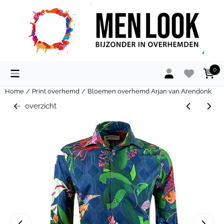
Cookievoorkeuren zijn momenteel gesloten.
0
Home
/
Print overhemd
/
Bloemen overhemd Arjan van Arendonk
overzicht