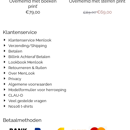
Overhemd met boeken
Overhemd met sterren print
print’
Prijs: 79,00
Van 89,00 voor 
€79,00
€69,00
€89,00
Klantenservice
Klantenservice Menlook
Verzending/Shipping
Betalen
Billink Achteraf Betalen
Lookbook Menlook
Retourneren & Ruilen
Over MenLook
Privacy
Algemene voorwaarden
Modelformulier voor herroeping
CLAU-D
Veel gestelde vragen
No106 t-shirts
Betaalmethoden