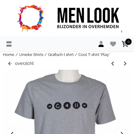
Cookievoorkeuren zijn momenteel gesloten.
0
Home
/
Unieke Shirts
/
Grafisch t shirt
/
Cool T-shirt 'Play'
overzicht