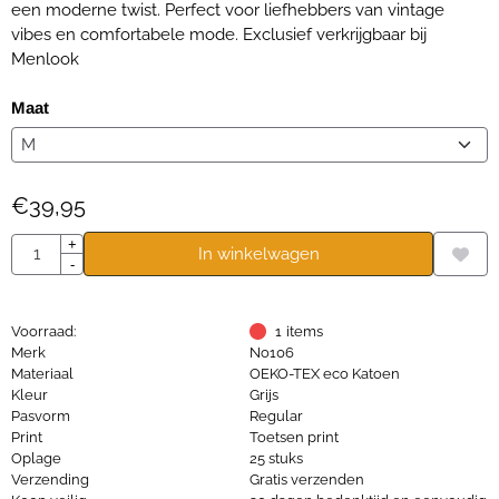
een moderne twist. Perfect voor liefhebbers van vintage
vibes en comfortabele mode. Exclusief verkrijgbaar bij
Menlook
Maat
€
39,95
Aantal
+
In winkelwagen
-
Voorraad:
1
items
Merk
No106
Materiaal
OEKO-TEX eco Katoen
Kleur
Grijs
Pasvorm
Regular
Print
Toetsen print
Oplage
25 stuks
Verzending
Gratis verzenden