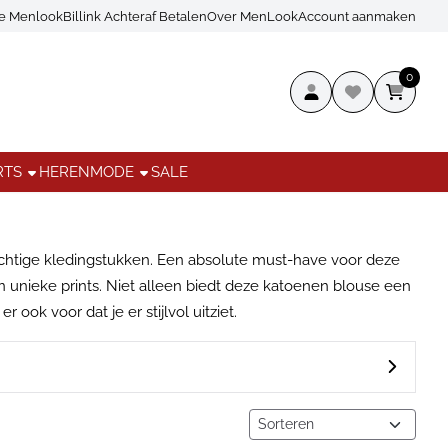
ce Menlook
Billink Achteraf Betalen
Over MenLook
Account aanmaken
0
RTS
HERENMODE
SALE
uchtige kledingstukken. Een absolute must-have voor deze
nieke prints. Niet alleen biedt deze katoenen blouse een
ok voor dat je er stijlvol uitziet.
Sorteermethode