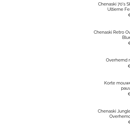
Chenaski 70's S
Ultieme Fe
Chenaski Retro O
Blu
Overhemd m
Korte mouw
pau
Chenaski Jungl
Overhemd