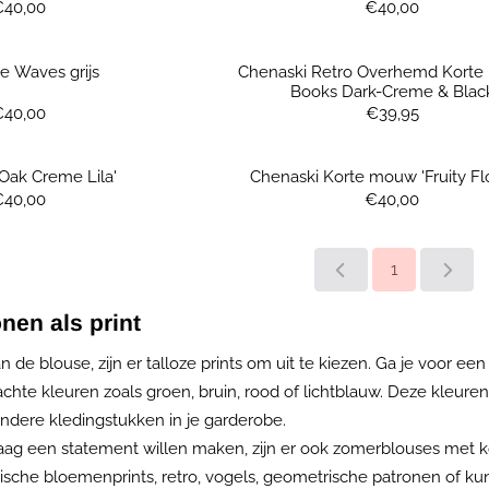
Prijs: 40,00
Prijs: 40,00
€40,00
€40,00
e Waves grijs
Chenaski Retro Overhemd Korte
Books Dark-Creme & Blac
Prijs: 40,00
Prijs: 39,95
€40,00
€39,95
Oak Creme Lila'
Chenaski Korte mouw 'Fruity Fl
Prijs: 40,00
Prijs: 40,00
€40,00
€40,00
1
nen als print
van de blouse, zijn er talloze prints om uit te kiezen. Ga je voor 
chte kleuren zoals groen, bruin, rood of lichtblauw. Deze kleure
dere kledingstukken in je garderobe.
raag een statement willen maken, zijn er ook zomerblouses met
opische bloemenprints, retro, vogels, geometrische patronen of ku