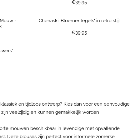
Prijs: 39,95
€39,95
 Mouw -
Chenaski 'Bloementegels' in retro stijl
k
Prijs: 39,95
€39,95
owers'
een klassiek en tijdloos ontwerp? Kies dan voor een eenvoudige
n zijn veelzijdig en kunnen gemakkelijk worden
 korte mouwen beschikbaar in levendige met opvallende
nst. Deze blouses zijn perfect voor informele zomerse