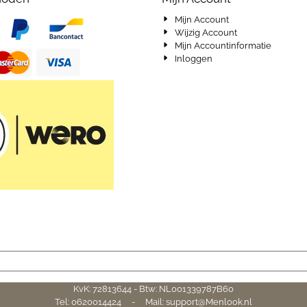
Mijn Account
Wijzig Account
Mijn Accountinformatie
Inloggen
KvK: 72813644 - Btw: NL001339787B60
Tel: 0620014424 - Mail: support@Menlook.nl