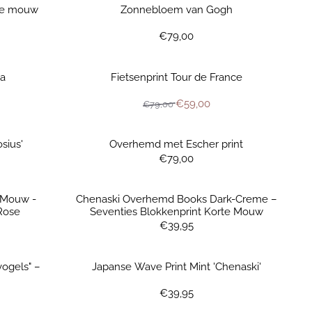
te mouw
Zonnebloem van Gogh
Prijs: 79,00
€79,00
ia
Fietsenprint Tour de France
or 59,00
Van 79,00 voor 59,00
€59,00
€79,00
sius'
Overhemd met Escher print
Prijs: 79,00
€79,00
 Mouw -
Chenaski Overhemd Books Dark-Creme –
Rose
Seventies Blokkenprint Korte Mouw
Prijs: 39,95
€39,95
ogels" –
Japanse Wave Print Mint 'Chenaski'
Prijs: 39,95
€39,95