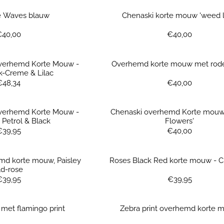
e Waves blauw
Chenaski korte mouw 'weed l
Prijs: 40,00
Prijs: 40,00
€40,00
€40,00
Overhemd Korte Mouw -
Overhemd korte mouw met rode
k-Creme & Lilac
Prijs: 48,34
Prijs: 40,00
€48,34
€40,00
Overhemd Korte Mouw -
Chenaski overhemd Korte mouw 
Petrol & Black
Flowers'
Prijs: 39,95
Prijs: 40,00
€39,95
€40,00
md korte mouw, Paisley
Roses Black Red korte mouw - C
ld-rose
Prijs: 39,95
Prijs: 39,95
€39,95
€39,95
met flamingo print
Zebra print overhemd korte 