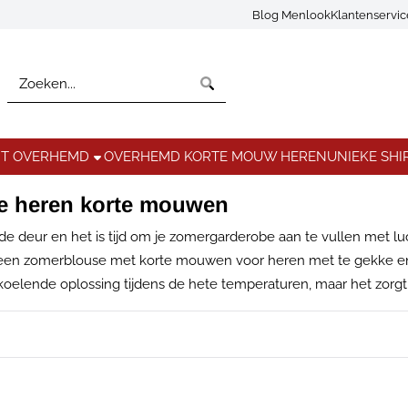
Blog Menlook
Klantenservi
Zoeken
NT OVERHEMD
OVERHEMD KORTE MOUW HEREN
UNIEKE SHI
e heren korte mouwen
de deur en het is tijd om je zomergarderobe aan te vullen met l
een zomerblouse met korte mouwen voor heren met te gekke en u
elende oplossing tijdens de hete temperaturen, maar het zorgt er o