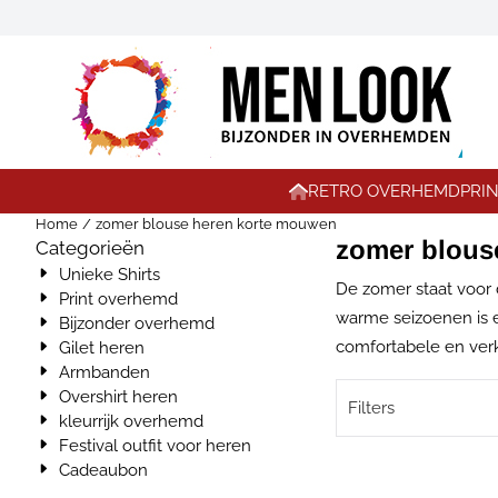
Cookievoorkeuren zijn momenteel gesloten.
RETRO OVERHEMD
PRI
Home
/
zomer blouse heren korte mouwen
zomer blous
Categorieën
Unieke Shirts
De zomer staat voor 
Print overhemd
warme seizoenen is 
Bijzonder overhemd
comfortabele en verko
Gilet heren
Armbanden
Overshirt heren
Filters
kleurrijk overhemd
Festival outfit voor heren
Cadeaubon