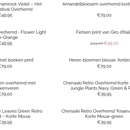
hamrock Violet – Het
Amandelbloesem overhemd kor
stival Overhemd
Prijs: 49,95
Prijs: 79,00
€49,95
€79,00
verhemd - Flower Light
Fietsen print van Giro d’Ital
e-Orange
Prijs: 49,95
Van 79,00 vo
€49,95
€59,00
€79,00
et boeken print’
Heren bloemen blouse 'Ambro
Prijs: 79,00
Prijs: 79,00
€79,00
€79,00
en overhemd met
Chenaski Retro Overhemd Korte
wenveren
Jungle Plants Navy, Green & 
Prijs: 79,00
Prijs: 39,95
€79,00
€39,95
e Leaves Green Retro
Chenaski Retro Overhemd "Kraanv
 – Korte Mouw
Korte Mouw-green
Prijs: 39,95
Prijs: 39,95
€39,95
€39,95