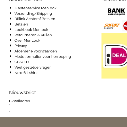
Klantenservice Menlook
Verzending/Shipping
Billink Achteraf Betalen
Betalen
Lookbook Menlook
Retourneren & Ruilen
Over MenLook
Privacy
Algemene voorwaarden
Modelformulier voor herroeping
CLAU-D
Veel gestelde vragen
No106 t-shirts
Nieuwsbrief
Vul je e-mailadres in voor de nieuwsbrief
E-mailadres