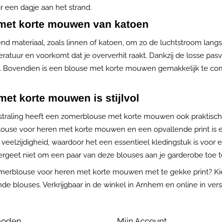
 een dagje aan het strand.
met korte mouwen van katoen
d materiaal, zoals linnen of katoen, om zo de luchtstroom langs j
ratuur en voorkomt dat je oververhit raakt. Dankzij de losse pas
. Bovendien is een blouse met korte mouwen gemakkelijk te com
et korte mouwen is stijlvol
uitstraling heeft een zomerblouse met korte mouwen ook praktisc
ouse voor heren met korte mouwen en een opvallende print is
en veelzijdigheid, waardoor het een essentieel kledingstuk is voor 
geet niet om een paar van deze blouses aan je garderobe toe te 
merblouse voor heren met korte mouwen met te gekke print? Kies
blouses. Verkrijgbaar in de winkel in Arnhem en online in versch
hoden
Mijn Account