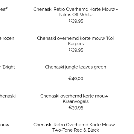
eaf'
Chenaski Retro Overhemd Korte Mouw -
Palms Off-White
Prijs: 39,95
€39,95
 rozen
Chenaski overhemd korte mouw 'Koi'
Karpers
Prijs: 39,95
€39,95
'Bright
Chenaski jungle leaves green
Prijs: 40,00
€40,00
henaski
Chenaski overhemd korte mouw -
Kraanvogels
Prijs: 39,95
€39,95
mouw
Chenaski Retro Overhemd Korte Mouw -
Two-Tone Red & Black