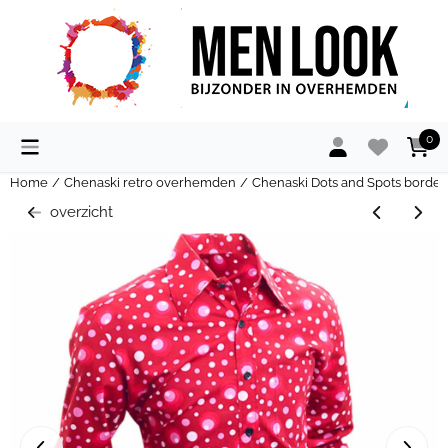
Cookievoorkeuren zijn momenteel gesloten.
0
Home
/
Chenaski retro overhemden
/
Chenaski Dots and Spots borde
overzicht