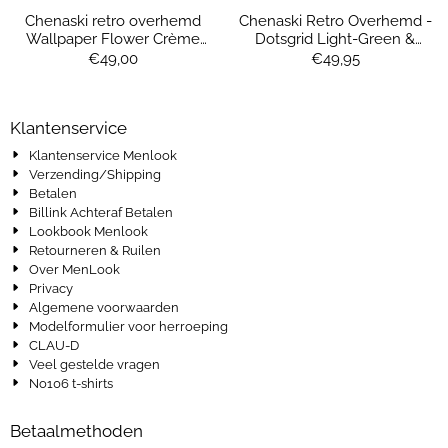
Chenaski retro overhemd
Chenaski Retro Overhemd -
Wallpaper Flower Crème
Dotsgrid Light-Green &
Rust Mustard – bohemian
Orange
Prijs: 49,00
Prijs: 49,95
€49,00
€49,95
overhemd met vintage look
Klantenservice
Klantenservice Menlook
Verzending/Shipping
Betalen
Billink Achteraf Betalen
Lookbook Menlook
Retourneren & Ruilen
Over MenLook
Privacy
Algemene voorwaarden
Modelformulier voor herroeping
CLAU-D
Veel gestelde vragen
No106 t-shirts
Betaalmethoden