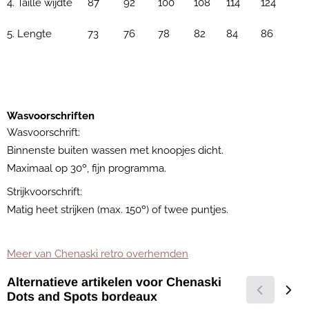
4. Taille wijdte
87
92
100
108
114
124
5. Lengte
73
76
78
82
84
86
Wasvoorschriften
Wasvoorschrift:
Binnenste buiten wassen met knoopjes dicht.
Maximaal op 30º, fijn programma.
Strijkvoorschrift:
Matig heet strijken (max. 150º) of twee puntjes.
Meer van Chenaski retro overhemden
Alternatieve artikelen voor
Chenaski
Dots and Spots bordeaux