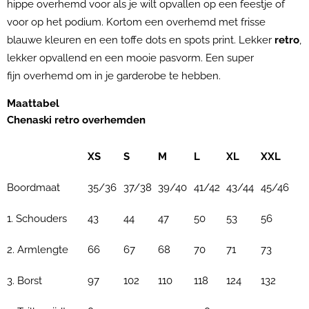
hippe overhemd voor als je wilt opvallen op een feestje of
voor op het podium. Kortom een overhemd met frisse
blauwe kleuren en een toffe dots en spots print. Lekker
retro
,
lekker opvallend en een mooie pasvorm. Een super
fijn overhemd om in je garderobe te hebben.
Maattabel
Chenaski retro overhemden
XS
S
M
L
XL
XXL
Boordmaat
35/36
37/38
39/40
41/42
43/44
45/46
1. Schouders
43
44
47
50
53
56
2. Armlengte
66
67
68
70
71
73
3. Borst
97
102
110
118
124
132