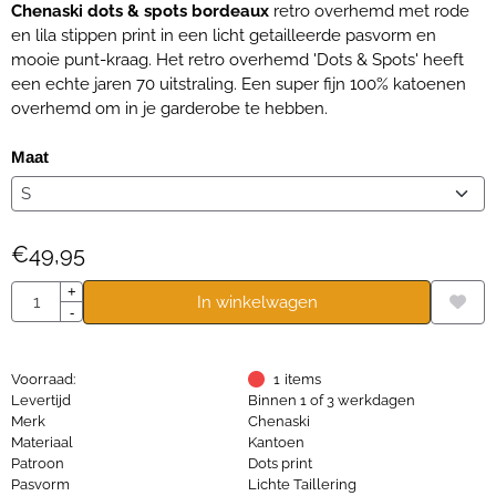
Chenaski dots & spots bordeaux
retro overhemd met rode
en lila stippen print in een licht getailleerde pasvorm en
mooie punt-kraag. Het retro overhemd 'Dots & Spots' heeft
een echte jaren 70 uitstraling. Een super fijn 100% katoenen
overhemd om in je garderobe te hebben.
Maat
€
49,95
Aantal
+
In winkelwagen
-
Voorraad:
1
items
Levertijd
Binnen 1 of 3 werkdagen
Merk
Chenaski
Materiaal
Kantoen
Patroon
Dots print
Pasvorm
Lichte Taillering