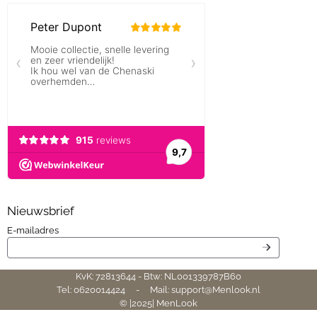
Nieuwsbrief
Vul je e-mailadres in voor de nieuwsbrief
E-mailadres
KvK: 72813644 - Btw: NL001339787B60
Tel: 0620014424 - Mail: support@Menlook.nl
© |2025| MenLook