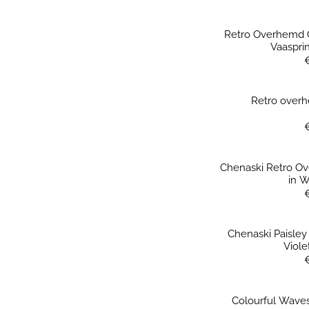
Retro Overhemd 
Vaasprin
Retro over
Chenaski Retro Ov
in 
Chenaski Paisley
Viole
Colourful Waves