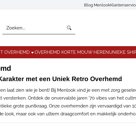
Blog Menlook
Klantenservi
Zoeken
NT OVERHEMD
OVERHEMD KORTE MOUW HEREN
UNIEKE SHI
emd
t Karakter met een Uniek Retro Overhemd
n laat zien wie je bent! Bij Menlook vind je een met zorg gesel
rect versterken. Ontdek de onvervalste jaren '70 vibes van het c
ntieke grote puntkraag. Onze overhemden zijn vervaardigd van 10
e look, maar ook van ultiem draagcomfort en makkelijk onderhoud.