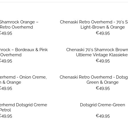
 Shamrock Orange –
Chenaski Retro Overhemd - 70's 
 Retro Overhemd
Light-Brown & Orange
Prijs: 49,95
Prijs: 49,95
€49,95
€49,95
mrock – Bordeaux & Pink
Chenaski 70's Shamrock Brown
o Overhemd
Ultieme Vintage Klassieke
Prijs: 49,95
Prijs: 49,95
€49,95
€49,95
verhemd - Onion Creme,
Chenaski Retro Overhemd - Dotsgr
n & Orange
Green & Orange
Prijs: 49,95
Prijs: 49,95
€49,95
€49,95
verhemd Dotsgrid Creme
Dotsgrid Creme-Green
Petrol
Prijs: 49,95
Prijs: 49,95
€49,95
€49,95