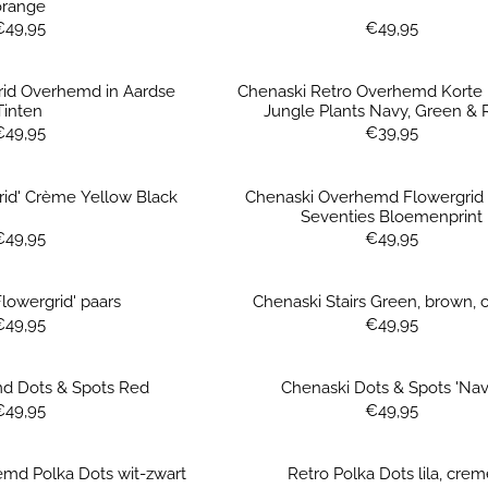
orange
Prijs: 49,95
Prijs: 49,95
€49,95
€49,95
rid Overhemd in Aardse
Chenaski Retro Overhemd Korte
Tinten
Jungle Plants Navy, Green & 
Prijs: 49,95
Prijs: 39,95
€49,95
€39,95
rid' Crème Yellow Black
Chenaski Overhemd Flowergrid 
Seventies Bloemenprint
Prijs: 49,95
Prijs: 49,95
€49,95
€49,95
lowergrid' paars
Chenaski Stairs Green, brown,
Prijs: 49,95
Prijs: 49,95
€49,95
€49,95
d Dots & Spots Red
Chenaski Dots & Spots 'Nav
Prijs: 49,95
Prijs: 49,95
€49,95
€49,95
emd Polka Dots wit-zwart
Retro Polka Dots lila, crem