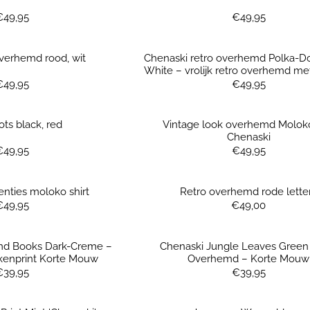
Prijs: 49,95
Prijs: 49,95
€49,95
€49,95
verhemd rood, wit
Chenaski retro overhemd Polka-D
White – vrolijk retro overhemd me
stippen
Prijs: 49,95
Prijs: 49,95
€49,95
€49,95
ts black, red
Vintage look overhemd Molok
Chenaski
Prijs: 49,95
Prijs: 49,95
€49,95
€49,95
nties moloko shirt
Retro overhemd rode lette
Prijs: 49,95
Prijs: 49,00
€49,95
€49,00
md Books Dark-Creme –
Chenaski Jungle Leaves Green
kenprint Korte Mouw
Overhemd – Korte Mouw
Prijs: 39,95
Prijs: 39,95
€39,95
€39,95