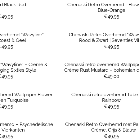
id Black-Red
Chenaski Retro Overhemd - Flow
Blue-Orange
Prijs: 49,95
Prijs: 49,95
€49,95
€49,95
Overhemd “Wavyline” –
Chenaski Retro Overhemd “Wavy
Roest & Geel
Rood & Zwart | Seventies V
Prijs: 49,95
Prijs: 49,95
€49,95
€49,95
“Wavyline” – Crème &
Chenaski retro overhemd Wallpap
ging Sixties Style
Crème Rust Mustard – bohemian 
met vintage look
Prijs: 49,95
Prijs: 49,00
€49,95
€49,00
erhemd Wallpaper Flower
Chenaski retro overhemd Tube 
een Turquoise
Rainbow
Prijs: 49,95
Prijs: 49,95
€49,95
€49,95
erhemd – Psychedelische
Chenaski Retro Overhemd met Pai
 Vierkanten
– Crème, Grijs & Blauw
Prijs: 49,95
Prijs: 49,95
€49,95
€49,95