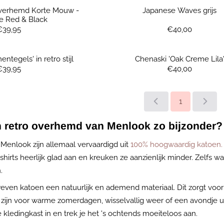
Overhemd Korte Mouw -
Japanese Waves grijs
e Red & Black
Prijs: 39,95
Prijs: 40,00
€39,95
€40,00
ntegels' in retro stijl
Chenaski 'Oak Creme Lila
Prijs: 39,95
Prijs: 40,00
€39,95
€40,00
1
 retro overhemd van Menlook zo bijzonder?
enlook zijn allemaal vervaardigd uit
100% hoogwaardig katoen.
irts heerlijk glad aan en kreuken ze aanzienlijk minder. Zelfs wa
.
weven katoen een natuurlijk en ademend materiaal. Dit zorgt voor
ijn voor warme zomerdagen, wisselvallig weer of een avondje uit
 kledingkast in en trek je het 's ochtends moeiteloos aan.