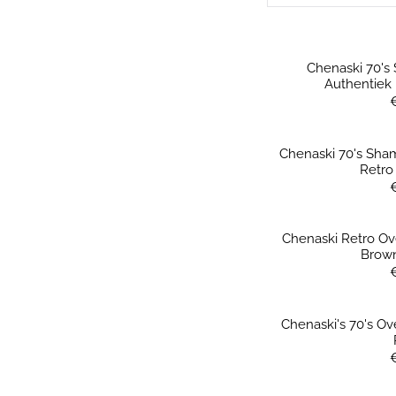
Chenaski 70's
Authentiek
Chenaski 70's Sha
Retr
Chenaski Retro O
Brow
Chenaski's 70's O