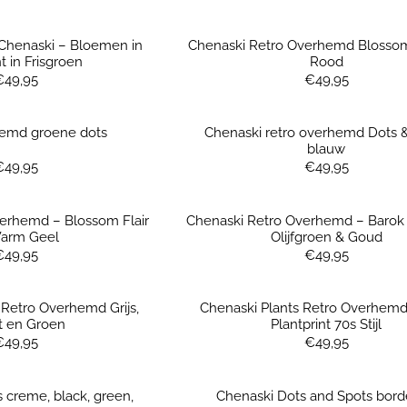
Chenaski – Bloemen in
Chenaski Retro Overhemd Blosso
t in Frisgroen
Rood
Prijs: 49,95
Prijs: 49,95
€49,95
€49,95
hemd groene dots
Chenaski retro overhemd Dots 
blauw
Prijs: 49,95
Prijs: 49,95
€49,95
€49,95
erhemd – Blossom Flair
Chenaski Retro Overhemd – Barok P
Warm Geel
Olijfgroen & Goud
Prijs: 49,95
Prijs: 49,95
€49,95
€49,95
 Retro Overhemd Grijs,
Chenaski Plants Retro Overhemd
t en Groen
Plantprint 70s Stijl
Prijs: 49,95
Prijs: 49,95
€49,95
€49,95
 creme, black, green,
Chenaski Dots and Spots bor