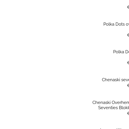
Polka Dots o
Polka Do
Chenaski seve
Chenaski Overhe
Seventies Blok