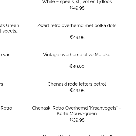
White – speels, stijlvol en tijdloos
Prijs: 49,95
€49,95
ots Green
Zwart retro overhemd met polka dots
t speelse
Prijs: 49,95
€49,95
o van
Vintage overhemd olive Moloko
Prijs: 49,00
€49,00
rs
Chenaski rode letters petrol
Prijs: 49,95
€49,95
 Retro
Chenaski Retro Overhemd "Kraanvogels" –
Korte Mouw-green
Prijs: 39,95
€39,95