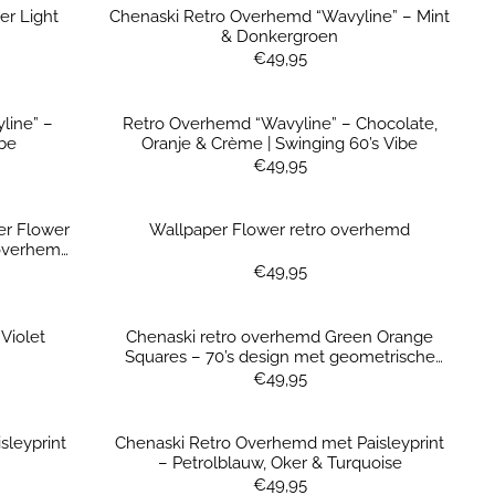
er Light
Chenaski Retro Overhemd “Wavyline” – Mint
& Donkergroen
Prijs: 49,95
€49,95
line” –
Retro Overhemd “Wavyline” – Chocolate,
ibe
Oranje & Crème | Swinging 60’s Vibe
Prijs: 49,95
€49,95
er Flower
Wallpaper Flower retro overhemd
overhemd
Prijs: 49,95
€49,95
Violet
Chenaski retro overhemd Green Orange
Squares – 70’s design met geometrische
print
Prijs: 49,95
€49,95
sleyprint
Chenaski Retro Overhemd met Paisleyprint
– Petrolblauw, Oker & Turquoise
Prijs: 49,95
€49,95