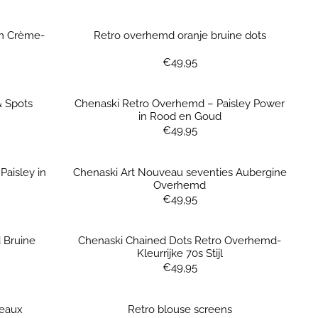
m Crème-
Retro overhemd oranje bruine dots
Prijs: 49,95
€49,95
& Spots
Chenaski Retro Overhemd – Paisley Power
in Rood en Goud
Prijs: 49,95
€49,95
aisley in
Chenaski Art Nouveau seventies Aubergine
Overhemd
Prijs: 49,95
€49,95
 Bruine
Chenaski Chained Dots Retro Overhemd-
Kleurrijke 70s Stijl
Prijs: 49,95
€49,95
deaux
Retro blouse screens