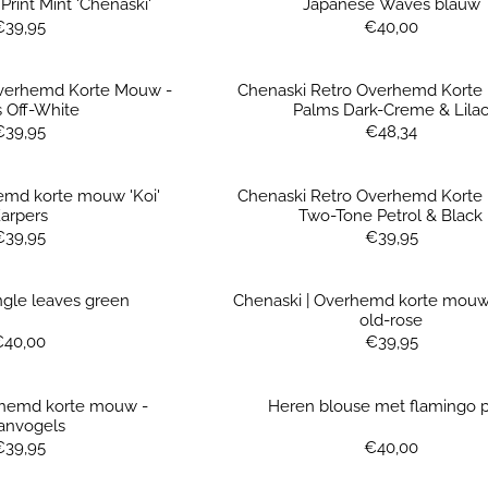
rint Mint 'Chenaski'
Japanese Waves blauw
Prijs: 39,95
Prijs: 40,00
€39,95
€40,00
Overhemd Korte Mouw -
Chenaski Retro Overhemd Korte
 Off-White
Palms Dark-Creme & Lila
Prijs: 39,95
Prijs: 48,34
€39,95
€48,34
emd korte mouw 'Koi'
Chenaski Retro Overhemd Korte
arpers
Two-Tone Petrol & Black
Prijs: 39,95
Prijs: 39,95
€39,95
€39,95
ngle leaves green
Chenaski | Overhemd korte mouw,
old-rose
Prijs: 40,00
Prijs: 39,95
€40,00
€39,95
rhemd korte mouw -
Heren blouse met flamingo p
anvogels
Prijs: 39,95
Prijs: 40,00
€39,95
€40,00