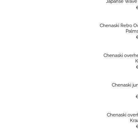
Japanse Wave P
Chenaski Retro 
Palms
Chenaski overh
K
Chenaski ju
Chenaski ove
Kra