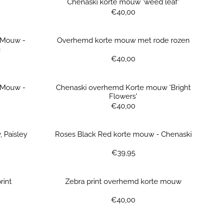
Chenaski korte mouw 'weed leaf'
Prijs: 40,00
€40,00
 Mouw -
Overhemd korte mouw met rode rozen
c
Prijs: 40,00
€40,00
 Mouw -
Chenaski overhemd Korte mouw 'Bright
Flowers'
Prijs: 40,00
€40,00
 Paisley
Roses Black Red korte mouw - Chenaski
Prijs: 39,95
€39,95
rint
Zebra print overhemd korte mouw
Prijs: 40,00
€40,00