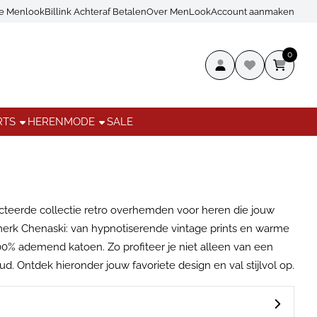
ce Menlook
Billink Achteraf Betalen
Over MenLook
Account aanmaken
0
RTS
HERENMODE
SALE
ecteerde collectie retro overhemden voor heren die jouw
ultmerk Chenaski: van hypnotiserende vintage prints en warme
0% ademend katoen. Zo profiteer je niet alleen van een
 Ontdek hieronder jouw favoriete design en val stijlvol op.