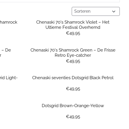
Sorteermethode
Shamrock
Chenaski 70's Shamrock Violet – Het
Ultieme Festival Overhemd
Prijs: 49,95
€49,95
 – De
Chenaski 70's Shamrock Green – De Frisse
r
Retro Eye-catcher
Prijs: 49,95
€49,95
id Light-
Chenaski seventies Dotsgrid Black Petrol
Prijs: 49,95
€49,95
Dotsgrid Brown-Orange-Yellow
Prijs: 49,95
€49,95