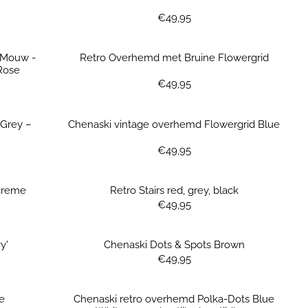
Prijs: 49,95
€49,95
 Mouw -
Retro Overhemd met Bruine Flowergrid
Rose
Prijs: 49,95
€49,95
Grey –
Chenaski vintage overhemd Flowergrid Blue
Prijs: 49,95
€49,95
 creme
Retro Stairs red, grey, black
Prijs: 49,95
€49,95
y'
Chenaski Dots & Spots Brown
Prijs: 49,95
€49,95
e
Chenaski retro overhemd Polka-Dots Blue