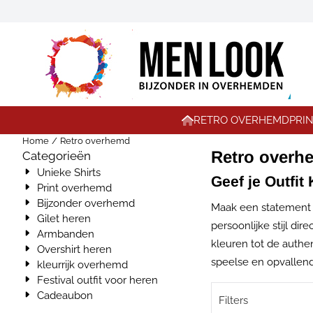
Cookievoorkeuren zijn momenteel gesloten.
RETRO OVERHEMD
PRI
Home
/
Retro overhemd
Retro overh
Categorieën
Unieke Shirts
Geef je Outfi
Print overhemd
Bijzonder overhemd
Maak een statement e
Gilet heren
persoonlijke stijl di
Armbanden
kleuren tot de authe
Overshirt heren
speelse en opvallend
kleurrijk overhemd
Festival outfit voor heren
Cadeaubon
Filters