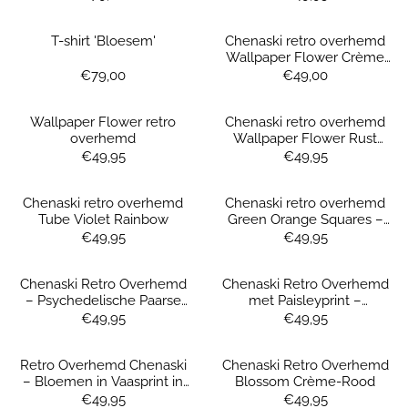
T-shirt 'Bloesem'
Chenaski retro overhemd
Wallpaper Flower Crème
Rust Mustard – bohemian
Prijs: 79,00
Prijs: 49,00
€79,00
€49,00
overhemd met vintage look
Wallpaper Flower retro
Chenaski retro overhemd
overhemd
Wallpaper Flower Rust
Green Turquoise
Prijs: 49,95
Prijs: 49,95
€49,95
€49,95
Chenaski retro overhemd
Chenaski retro overhemd
Tube Violet Rainbow
Green Orange Squares –
70’s design met
Prijs: 49,95
Prijs: 49,95
€49,95
€49,95
geometrische print
Chenaski Retro Overhemd
Chenaski Retro Overhemd
– Psychedelische Paarse
met Paisleyprint –
Vierkanten
Petrolblauw, Oker &
Prijs: 49,95
Prijs: 49,95
€49,95
€49,95
Turquoise
Retro Overhemd Chenaski
Chenaski Retro Overhemd
– Bloemen in Vaasprint in
Blossom Crème-Rood
Frisgroen
Prijs: 49,95
Prijs: 49,95
€49,95
€49,95