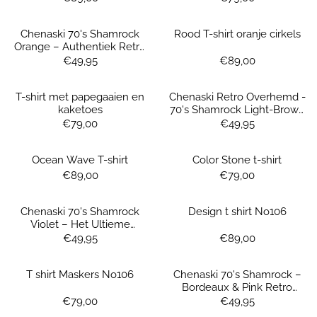
Chenaski 70's Shamrock
Rood T-shirt oranje cirkels
Orange – Authentiek Retro
Overhemd
Prijs: 49,95
Prijs: 89,00
€49,95
€89,00
T-shirt met papegaaien en
Chenaski Retro Overhemd -
kaketoes
70's Shamrock Light-Brown
& Orange
Prijs: 79,00
Prijs: 49,95
€79,00
€49,95
Ocean Wave T-shirt
Color Stone t-shirt
Prijs: 89,00
Prijs: 79,00
€89,00
€79,00
Chenaski 70's Shamrock
Design t shirt No106
Violet – Het Ultieme
Festival Overhemd
Prijs: 49,95
Prijs: 89,00
€49,95
€89,00
T shirt Maskers No106
Chenaski 70's Shamrock –
Bordeaux & Pink Retro
Overhemd
Prijs: 79,00
Prijs: 49,95
€79,00
€49,95