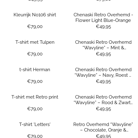
Kleurrijk No106 shirt
Chenaski Retro Overhemd -
Flower Light Blue-Orange
Prijs: 79,00
Prijs: 49,95
€79,00
€49,95
T-shirt met Tulpen
Chenaski Retro Overhemd
“Wavyline” – Mint &
Donkergroen
Prijs: 79,00
Prijs: 49,95
€79,00
€49,95
t-shirt Herman
Chenaski Retro Overhemd
“Wavyline” – Navy, Roest &
Geel
Prijs: 79,00
Prijs: 49,95
€79,00
€49,95
T-shirt met Retro print
Chenaski Retro Overhemd
“Wavyline” – Rood & Zwart |
Seventies Vibe
Prijs: 79,00
Prijs: 49,95
€79,00
€49,95
T-shirt 'Letters'
Retro Overhemd “Wavyline”
– Chocolate, Oranje &
Crème | Swinging 60’s Vibe
Prijs: 79,00
Prijs: 49,95
€79,00
€49,95