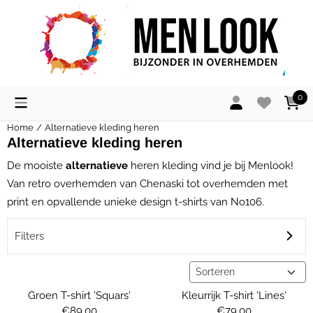
Cookievoorkeuren zijn momenteel gesloten.
0
Home
/
Alternatieve kleding heren
Alternatieve kleding heren
De mooiste
alternatieve
heren kleding vind je bij Menlook!
Van retro overhemden van Chenaski tot overhemden met
print en opvallende unieke design t-shirts van No106.
Filters
Sorteermethode
Groen T-shirt 'Squars'
Kleurrijk T-shirt 'Lines'
Prijs: 89,00
Prijs: 79,00
€89,00
€79,00