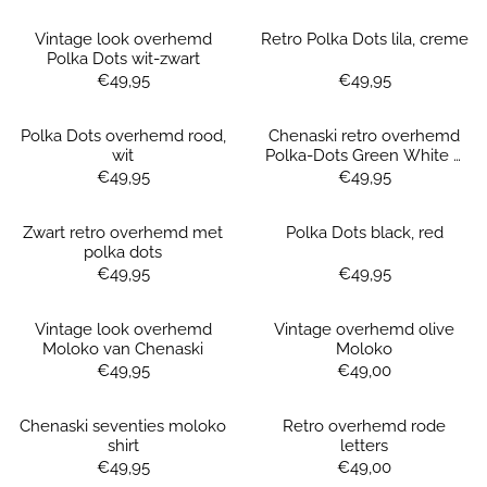
Vintage look overhemd
Retro Polka Dots lila, creme
Polka Dots wit-zwart
Prijs: 49,95
Prijs: 49,95
€49,95
€49,95
Polka Dots overhemd rood,
Chenaski retro overhemd
wit
Polka-Dots Green White –
vrolijk retro overhemd met
Prijs: 49,95
Prijs: 49,95
€49,95
€49,95
speelse stippen
Zwart retro overhemd met
Polka Dots black, red
polka dots
Prijs: 49,95
Prijs: 49,95
€49,95
€49,95
Vintage look overhemd
Vintage overhemd olive
Moloko van Chenaski
Moloko
Prijs: 49,95
Prijs: 49,00
€49,95
€49,00
Chenaski seventies moloko
Retro overhemd rode
shirt
letters
Prijs: 49,95
Prijs: 49,00
€49,95
€49,00