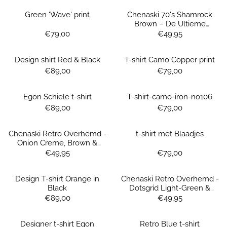
Green 'Wave' print
Chenaski 70's Shamrock
Brown – De Ultieme
Vintage Klassieker
Prijs: 79,00
Prijs: 49,95
€79,00
€49,95
Design shirt Red & Black
T-shirt Camo Copper print
Prijs: 89,00
Prijs: 79,00
€89,00
€79,00
Egon Schiele t-shirt
T-shirt-camo-iron-no106
Prijs: 89,00
Prijs: 79,00
€89,00
€79,00
Chenaski Retro Overhemd -
t-shirt met Blaadjes
Onion Creme, Brown &
Orange
Prijs: 49,95
Prijs: 79,00
€49,95
€79,00
Design T-shirt Orange in
Chenaski Retro Overhemd -
Black
Dotsgrid Light-Green &
Orange
Prijs: 89,00
Prijs: 49,95
€89,00
€49,95
Designer t-shirt Egon
Retro Blue t-shirt