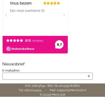
Nieuwsbrief
Vul je e-mailadres in voor de nieuwsbrief
E-mailadres
KvK: 72813644 - Btw: NL001339787B60
Tel: 0620014424 - Mail: support@Menlook.nl
© |2025| MenLook