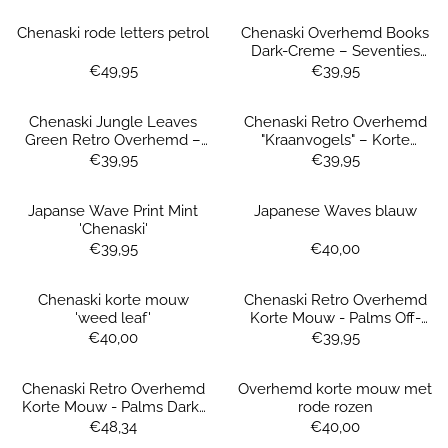
Chenaski rode letters petrol
Chenaski Overhemd Books
Dark-Creme – Seventies
Blokkenprint Korte Mouw
Prijs: 49,95
Prijs: 39,95
€49,95
€39,95
Chenaski Jungle Leaves
Chenaski Retro Overhemd
Green Retro Overhemd –
"Kraanvogels" – Korte
Korte Mouw
Mouw-green
Prijs: 39,95
Prijs: 39,95
€39,95
€39,95
Japanse Wave Print Mint
Japanese Waves blauw
'Chenaski'
Prijs: 39,95
Prijs: 40,00
€39,95
€40,00
Chenaski korte mouw
Chenaski Retro Overhemd
'weed leaf'
Korte Mouw - Palms Off-
White
Prijs: 40,00
Prijs: 39,95
€40,00
€39,95
Chenaski Retro Overhemd
Overhemd korte mouw met
Korte Mouw - Palms Dark-
rode rozen
Creme & Lilac
Prijs: 48,34
Prijs: 40,00
€48,34
€40,00