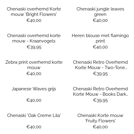
Chenaski overhemd Korte
Chenaski jungle leaves
mouw 'Bright Flowers'
green
Prijs: 40,00
Prijs: 40,00
€40,00
€40,00
Chenaski overhemd korte
Heren blouse met flamingo
mouw - Kraanvogels
print
Prijs: 39,95
Prijs: 40,00
€39,95
€40,00
Zebra print overhemd korte
Chenaski Retro Overhemd
mouw
Korte Mouw - Two-Tone
Red & Black
Prijs: 40,00
Prijs: 39,95
€40,00
€39,95
Japanese Waves grijs
Chenaski Retro Overhemd
Korte Mouw - Books Dark-
Creme & Black
Prijs: 40,00
Prijs: 39,95
€40,00
€39,95
Chenaski 'Oak Creme Lila'
Chenaski Korte mouw
'Fruity Flowers'
Prijs: 40,00
Prijs: 40,00
€40,00
€40,00