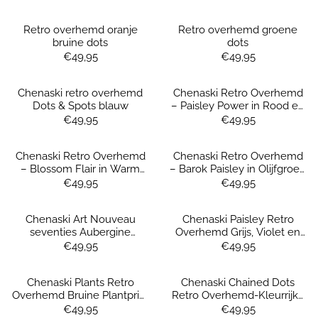
Retro overhemd oranje
Retro overhemd groene
bruine dots
dots
Prijs: 49,95
Prijs: 49,95
€49,95
€49,95
Chenaski retro overhemd
Chenaski Retro Overhemd
Dots & Spots blauw
– Paisley Power in Rood en
Goud
Prijs: 49,95
Prijs: 49,95
€49,95
€49,95
Chenaski Retro Overhemd
Chenaski Retro Overhemd
– Blossom Flair in Warm
– Barok Paisley in Olijfgroen
Geel
& Goud
Prijs: 49,95
Prijs: 49,95
€49,95
€49,95
Chenaski Art Nouveau
Chenaski Paisley Retro
seventies Aubergine
Overhemd Grijs, Violet en
Overhemd
Groen
Prijs: 49,95
Prijs: 49,95
€49,95
€49,95
Chenaski Plants Retro
Chenaski Chained Dots
Overhemd Bruine Plantprint
Retro Overhemd-Kleurrijke
70s Stijl
70s Stijl
Prijs: 49,95
Prijs: 49,95
€49,95
€49,95