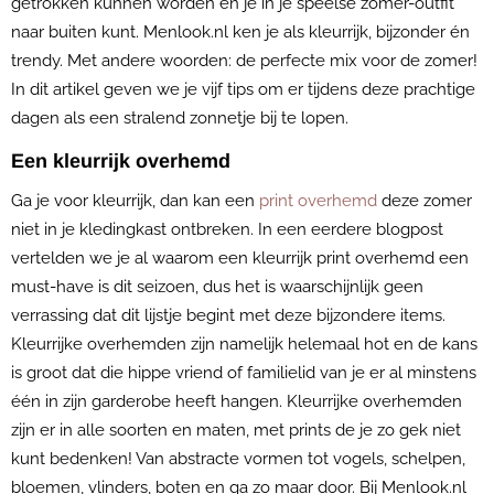
getrokken kunnen worden en je in je speelse zomer-outfit
naar buiten kunt. Menlook.nl ken je als kleurrijk, bijzonder én
trendy. Met andere woorden: de perfecte mix voor de zomer!
In dit artikel geven we je vijf tips om er tijdens deze prachtige
dagen als een stralend zonnetje bij te lopen.
Een kleurrijk overhemd
Ga je voor kleurrijk, dan kan een
print overhemd
deze zomer
niet in je kledingkast ontbreken. In een eerdere blogpost
vertelden we je al waarom een kleurrijk print overhemd een
must-have is dit seizoen, dus het is waarschijnlijk geen
verrassing dat dit lijstje begint met deze bijzondere items.
Kleurrijke overhemden zijn namelijk helemaal hot en de kans
is groot dat die hippe vriend of familielid van je er al minstens
één in zijn garderobe heeft hangen. Kleurrijke overhemden
zijn er in alle soorten en maten, met prints de je zo gek niet
kunt bedenken! Van abstracte vormen tot vogels, schelpen,
bloemen, vlinders, boten en ga zo maar door. Bij Menlook.nl