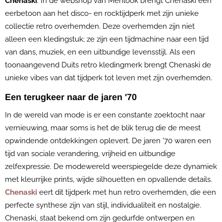
Chenaski
. In de webshop van Menlook brengt Chenaski een
eerbetoon aan het disco- en rocktijdperk met zijn unieke
collectie retro overhemden. Deze overhemden zijn niet
alleen een kledingstuk; ze zijn een tijdmachine naar een tijd
van dans, muziek, en een uitbundige levensstijl. Als een
toonaangevend Duits retro kledingmerk brengt Chenaski de
unieke vibes van dat tijdperk tot leven met zijn overhemden.
Een terugkeer naar de jaren '70
In de wereld van mode is er een constante zoektocht naar
vernieuwing, maar soms is het de blik terug die de meest
opwindende ontdekkingen oplevert. De jaren '70 waren een
tijd van sociale verandering, vrijheid en uitbundige
zelfexpressie. De modewereld weerspiegelde deze dynamiek
met kleurrijke prints, wijde silhouetten en opvallende details.
Chenaski
eert dit tijdperk met hun retro overhemden, die een
perfecte synthese zijn van stijl, individualiteit en nostalgie.
Chenaski, staat bekend om zijn gedurfde ontwerpen en