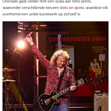
Chenaski gaat verder met een scala aan retro prints,
waaronder verschillende kleuren
dots en spots
, waardoor elk
overhemd een uniek kunstwerk op zichzelf is.