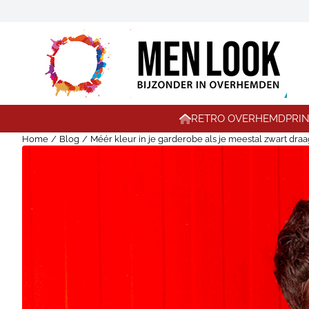
Cookievoorkeuren zijn momenteel gesloten.
RETRO OVERHEMD
PRI
Home
/
Blog
/
Méér kleur in je garderobe als je meestal zwart draa