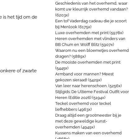
Geschiedenis van het overhemd, waar
komt uw kleurrijk overhemd vandaan?
(6203x)
is het tijd om de
Een tof Vaderdag cadeau die je scoort
bij Menlook (6175x)
Luxe overhemden met print (5978x)
Heren overhemden met vlinders van
BB Chum en Wolff Blitz (5907x)
Waarom nu een bloemetjes overhemd
dragen? (5889x)
De mooiste overhemden met print
(5445x)
donkere of zwarte
Armband voor mannen? Meest
gekozen sieraad! (5429x)
Van leer naar herenschoen. (5256x)
Stijlgids: De Ultieme Festival Outfit voor
Heren (Editie 2026) (5194x)
Teckel overhemd voor teckel
liefhebbers (4963x)
Draag altijd een grootmeester bij je
met deze geweldige kunst-
overhemden (4949x)
Kussens maken van een overhemd
(4868x)