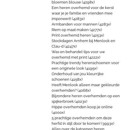
bloemen blouse (4298x)
Een heren overhemd voor de kerst
waar je je familie en vrienden mee
imponeert! (4283x)
Armbanden voor mannen (4283x)
Riem op maat maken (4277x)
Print overhemd heren (4253x)
Stockdagen Arnhem bij Menlook en
Clau-d (4247x)
Was en behandel tips voor uw
overhemd met print (4222x)
Prachtige trendy herenschoenen voor
een originele look (4195x)
Onderhoud van jou kleurrijke
schoenen (4158x)
Heeft Menlook alleen maar gekleurde
overhemden? (4068x)
Bijzondere heren overhemden op een
spijkerbroek (4023x)
Hippe overhemden koop je online
(4000x)
5 prachtige overhemden om deze
herfst in stijl door te komen! (3993x)
Alles over de katoenen heren