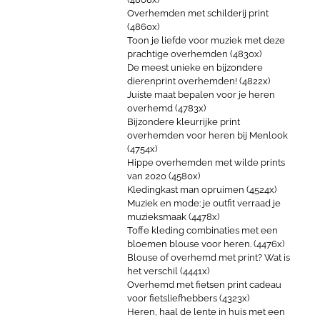
Overhemden met schilderij print
(4860x)
Toon je liefde voor muziek met deze
prachtige overhemden (4830x)
De meest unieke en bijzondere
dierenprint overhemden! (4822x)
Juiste maat bepalen voor je heren
overhemd (4783x)
Bijzondere kleurrijke print
overhemden voor heren bij Menlook
(4754x)
Hippe overhemden met wilde prints
van 2020 (4580x)
Kledingkast man opruimen (4524x)
Muziek en mode: je outfit verraad je
muzieksmaak (4478x)
Toffe kleding combinaties met een
bloemen blouse voor heren. (4476x)
Blouse of overhemd met print? Wat is
het verschil (4441x)
Overhemd met fietsen print cadeau
voor fietsliefhebbers (4323x)
Heren, haal de lente in huis met een