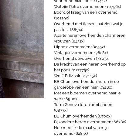
voor Bohemian look (11744x)
Wat zijn Retro overhemden (10796x)
Boord of kraag van een overhemd
(10129x)
Overhemd met fietsen laat zien wat je
passie is (8851x)
Aparte heren overhemden charmeren
vrouwen (8431x)
Hippe overhemden (8055x)
Vintage overhemden (7828x)
Overhemd opvouwen (7803x)
De kracht van een heren overhemd op
het podium (7775x)
Wolff Blitz shirts (7445x)
BB Chum overhemden horen in de
garderobe van een man (7416x)
Met een bloemen overhemd naar je
werk (6900x)
Terra Genova leren armbanden
(6877x)
BB Chum overhemden (6700x)
Bijzondere heren overhemden (6678x)
Hoe meet ik de maat van mijn
overhemd (6485x)