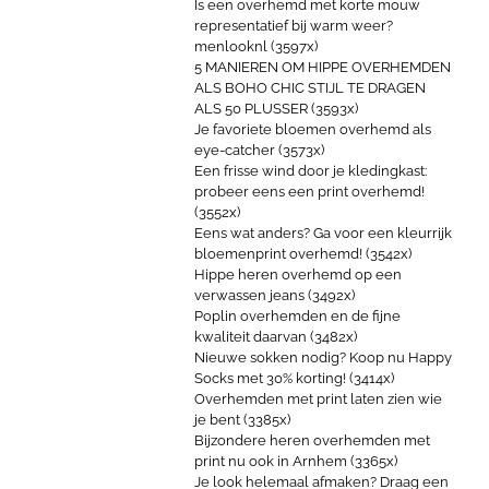
Is een overhemd met korte mouw
representatief bij warm weer?
menlooknl (3597x)
5 MANIEREN OM HIPPE OVERHEMDEN
ALS BOHO CHIC STIJL TE DRAGEN
ALS 50 PLUSSER (3593x)
Je favoriete bloemen overhemd als
eye-catcher (3573x)
Een frisse wind door je kledingkast:
probeer eens een print overhemd!
(3552x)
Eens wat anders? Ga voor een kleurrijk
bloemenprint overhemd! (3542x)
Hippe heren overhemd op een
verwassen jeans (3492x)
Poplin overhemden en de fijne
kwaliteit daarvan (3482x)
Nieuwe sokken nodig? Koop nu Happy
Socks met 30% korting! (3414x)
Overhemden met print laten zien wie
je bent (3385x)
Bijzondere heren overhemden met
print nu ook in Arnhem (3365x)
Je look helemaal afmaken? Draag een