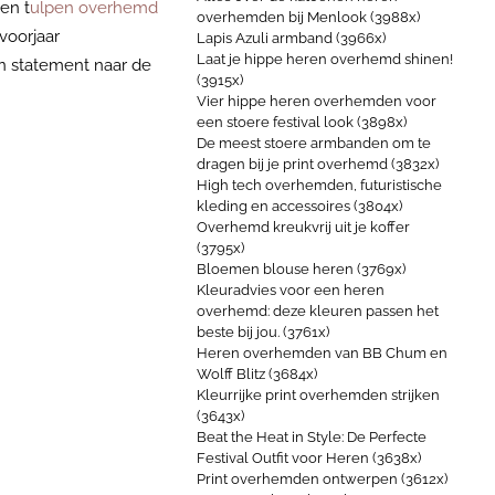
en t
ulpen overhemd
overhemden bij Menlook (3988x)
voorjaar
Lapis Azuli armband (3966x)
Laat je hippe heren overhemd shinen!
’n statement naar de
(3915x)
Vier hippe heren overhemden voor
een stoere festival look (3898x)
De meest stoere armbanden om te
dragen bij je print overhemd (3832x)
High tech overhemden, futuristische
kleding en accessoires (3804x)
Overhemd kreukvrij uit je koffer
(3795x)
Bloemen blouse heren (3769x)
Kleuradvies voor een heren
overhemd: deze kleuren passen het
beste bij jou. (3761x)
Heren overhemden van BB Chum en
Wolff Blitz (3684x)
Kleurrijke print overhemden strijken
(3643x)
Beat the Heat in Style: De Perfecte
Festival Outfit voor Heren (3638x)
Print overhemden ontwerpen (3612x)