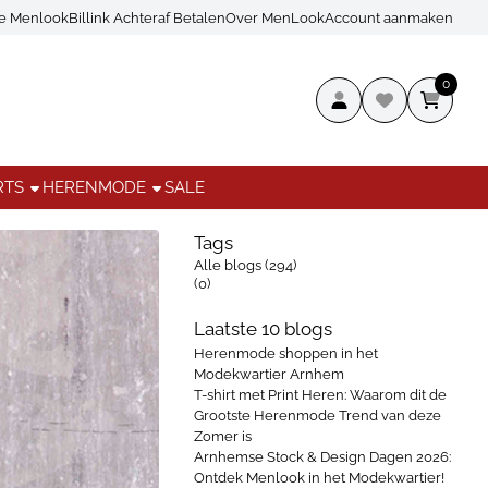
ce Menlook
Billink Achteraf Betalen
Over MenLook
Account aanmaken
0
RTS
HERENMODE
SALE
Tags
Alle blogs (294)
(0)
Laatste 10 blogs
Herenmode shoppen in het
Modekwartier Arnhem
T-shirt met Print Heren: Waarom dit de
Grootste Herenmode Trend van deze
Zomer is
Arnhemse Stock & Design Dagen 2026:
Ontdek Menlook in het Modekwartier!