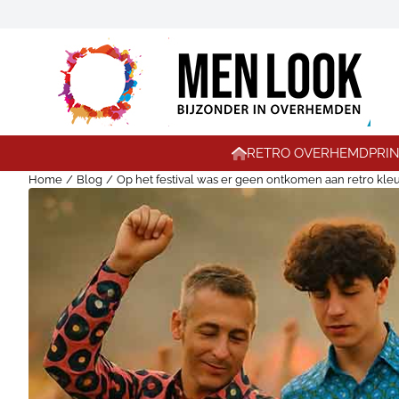
Cookievoorkeuren zijn momenteel gesloten.
RETRO OVERHEMD
PRI
Home
/
Blog
/
Op het festival was er geen ontkomen aan retro kl