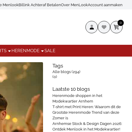
ce Menlook
Billink Achteraf Betalen
Over MenLook
Account aanmaken
0
RTS
HERENMODE
SALE
Tags
Alle blogs (294)
(0)
Laatste 10 blogs
Herenmode shoppen in het
Modekwartier Arnhem
T-shirt met Print Heren: Waarom dit de
Grootste Herenmode Trend van deze
Zomer is
Arnhemse Stock & Design Dagen 2026:
Ontdek Menlook in het Modekwartier!