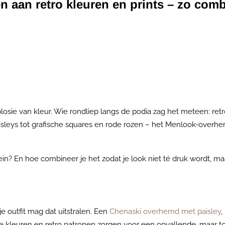
n aan retro kleuren en prints – zo comb
sie van kleur. Wie rondliep langs de podia zag het meteen: retr
isleys tot grafische squares en rode rozen – het Menlook-overh
ein? En hoe combineer je het zodat je look niet té druk wordt, maar 
 je outfit mag dat uitstralen. Een
Chenaski overhemd met paisley
,
e kleuren en retro patronen zorgen voor een opvallende, maar toch