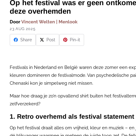
Op het festival was er geen ontkome
deze overhemden
Door
Vincent Welten | Menlook
23 AUG 2025
Share
Post
Pin-it
Festivals in Nederland en België waren deze zomer een explo
kleuren domineren de festivalmode. Van psychedelische pa
Chenaski kon je simpelweg niet missen.
Maar hoe draag je zo’n opvallend shirt buiten het festivalterr
zelfverzekerd?
1. Retro overhemd als festival statement
Op het festival draait alles om vrijheid, kleur en muziek – en
dé blikvanger waarmee je meteen de juiste toon zet. De fell