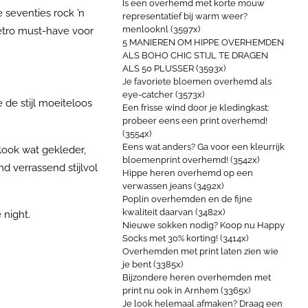
Is een overhemd met korte mouw
 seventies rock ’n
representatief bij warm weer?
menlooknl (3597x)
retro must-have voor
5 MANIEREN OM HIPPE OVERHEMDEN
ALS BOHO CHIC STIJL TE DRAGEN
ALS 50 PLUSSER (3593x)
Je favoriete bloemen overhemd als
eye-catcher (3573x)
 de stijl moeiteloos
Een frisse wind door je kledingkast:
probeer eens een print overhemd!
(3554x)
Eens wat anders? Ga voor een kleurrijk
look wat gekleder,
bloemenprint overhemd! (3542x)
d verrassend stijlvol
Hippe heren overhemd op een
verwassen jeans (3492x)
Poplin overhemden en de fijne
kwaliteit daarvan (3482x)
 night.
Nieuwe sokken nodig? Koop nu Happy
Socks met 30% korting! (3414x)
Overhemden met print laten zien wie
je bent (3385x)
Bijzondere heren overhemden met
print nu ook in Arnhem (3365x)
Je look helemaal afmaken? Draag een