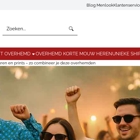
Blog Menlook
Klantenservi
Zoeken
NT OVERHEMD
OVERHEMD KORTE MOUW HEREN
UNIEKE SHI
euren en prints – zo combineer je deze overhemden