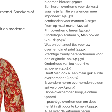
bloemen blouse (4298x)
Een heren overhemd voor de kerst
waar je je familie en vrienden mee
verhemd. Sneakers of
imponeert! (4283x)
Armbanden voor mannen (4283x)
Riem op maat maken (4277x)
lair en moderne
Print overhemd heren (4253x)
Stockdagen Arnhem bij Menlook en
Clau-d (4248x)
Was en behandel tips voor uw
overhemd met print (4222x)
Prachtige trendy herenschoenen voor
een originele look (4195x)
Onderhoud van jou kleurrijke
schoenen (4158x)
Heeft Menlook alleen maar gekleurde
overhemden? (4068x)
Bijzondere heren overhemden op een
spijkerbroek (4023x)
Hippe overhemden koop je online
(4000x)
5 prachtige overhemden om deze
herfst in stijl door te komen! (3993x)
Alles over de katoenen heren