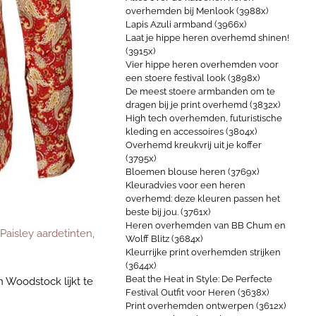
overhemden bij Menlook (3988x)
Lapis Azuli armband (3966x)
Laat je hippe heren overhemd shinen!
(3915x)
Vier hippe heren overhemden voor
een stoere festival look (3898x)
De meest stoere armbanden om te
dragen bij je print overhemd (3832x)
High tech overhemden, futuristische
kleding en accessoires (3804x)
Overhemd kreukvrij uit je koffer
(3795x)
Bloemen blouse heren (3769x)
Kleuradvies voor een heren
overhemd: deze kleuren passen het
beste bij jou. (3761x)
Heren overhemden van BB Chum en
Paisley aardetinten,
Wolff Blitz (3684x)
Kleurrijke print overhemden strijken
(3644x)
Beat the Heat in Style: De Perfecte
 Woodstock lijkt te
Festival Outfit voor Heren (3638x)
Print overhemden ontwerpen (3612x)