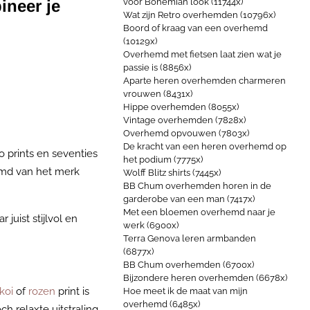
ineer je
voor Bohemian look (11744x)
Wat zijn Retro overhemden (10796x)
Boord of kraag van een overhemd
(10129x)
Overhemd met fietsen laat zien wat je
passie is (8856x)
Aparte heren overhemden charmeren
vrouwen (8431x)
Hippe overhemden (8055x)
Vintage overhemden (7828x)
Overhemd opvouwen (7803x)
De kracht van een heren overhemd op
o prints en seventies
het podium (7775x)
emd van het merk
Wolff Blitz shirts (7445x)
BB Chum overhemden horen in de
garderobe van een man (7417x)
Met een bloemen overhemd naar je
juist stijlvol en
werk (6900x)
Terra Genova leren armbanden
(6877x)
BB Chum overhemden (6700x)
Bijzondere heren overhemden (6678x)
koi
of
rozen
print is
Hoe meet ik de maat van mijn
overhemd (6485x)
 relaxte uitstraling.