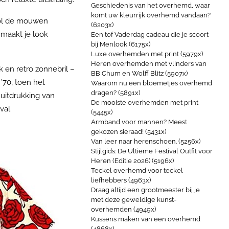
Geschiedenis van het overhemd, waar
komt uw kleurrijk overhemd vandaan?
 Rol de mouwen
(6203x)
 maakt je look
Een tof Vaderdag cadeau die je scoort
bij Menlook (6175x)
Luxe overhemden met print (5979x)
Heren overhemden met vlinders van
k en retro zonnebril –
BB Chum en Wolff Blitz (5907x)
’70, toen het
Waarom nu een bloemetjes overhemd
dragen? (5891x)
 uitdrukking van
De mooiste overhemden met print
val.
(5445x)
Armband voor mannen? Meest
gekozen sieraad! (5431x)
Van leer naar herenschoen. (5256x)
Stijlgids: De Ultieme Festival Outfit voor
Heren (Editie 2026) (5196x)
Teckel overhemd voor teckel
liefhebbers (4963x)
Draag altijd een grootmeester bij je
met deze geweldige kunst-
overhemden (4949x)
Kussens maken van een overhemd
(4868x)