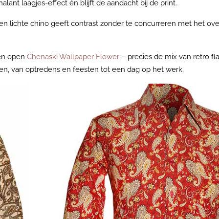
nt laagjes-effect én blijft de aandacht bij de print.
of een lichte chino geeft contrast zonder te concurreren met het o
en open
Chenaski Wallpaper Flower
– precies de mix van retro f
en, van optredens en feesten tot een dag op het werk.