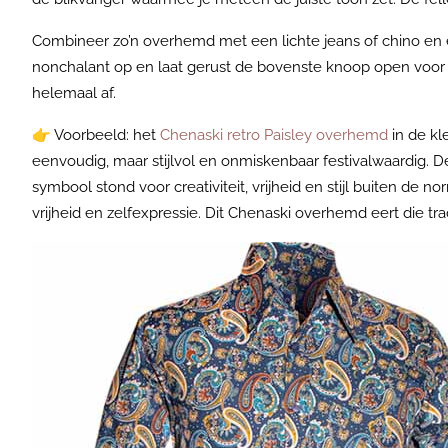
Combineer zo’n overhemd met een lichte jeans of chino en ee
nonchalant op en laat gerust de bovenste knoop open voor e
helemaal af.
👉
Voorbeeld: het
Chenaski retro Paisley overhemd
in de kl
eenvoudig, maar stijlvol en onmiskenbaar festivalwaardig. De
symbool stond voor creativiteit, vrijheid en stijl buiten de
vrijheid en zelfexpressie. Dit Chenaski overhemd eert die tr