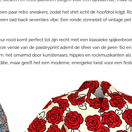
n paar retro sneakers, zodat het shirt echt de hoofdrol krijgt.
en laid-back seventies vibe. Een ronde zonnebril of vintage pet
eur rood komt perfect tot zijn recht met een klassieke spijkerbroe
ze versie van de paisleyprint ademt de sfeer van de jaren ’60 en 
 norm. het omarmd door kunstenaars, hippies en rockmuzikanten als
aditie, maar geeft het een moderne, energieke twist voor een festi