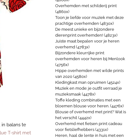
Overhemden met schilderij print
(4860x)
Toon je liefde voor muziek met deze
prachtige overhemden (4830x)
De meest unieke en bijzondere
dierenprint overhemden! (4823x)
Juiste maat bepalen voor je heren
overhemd (4783x)
Bijzondere kleurrijke print
overhemden voor heren bij Menlook
(4756x)
Hippe overhemden met wilde prints
van 2020 (4580x)
Kledingkast man opruimen (4524x)
Muziek en mode: je outfit verraad je
muzieksmaak (4478x)
Toffe kleding combinaties met een
bloemen blouse voor heren. (4476x)
Blouse of overhemd met print? Wat is
het verschil (4442x)
Overhemd met fietsen print cadeau
 in balans te
voor fietsliefhebbers (4331x)
lue T-shirt met
Heren, haal de lente in huis met een